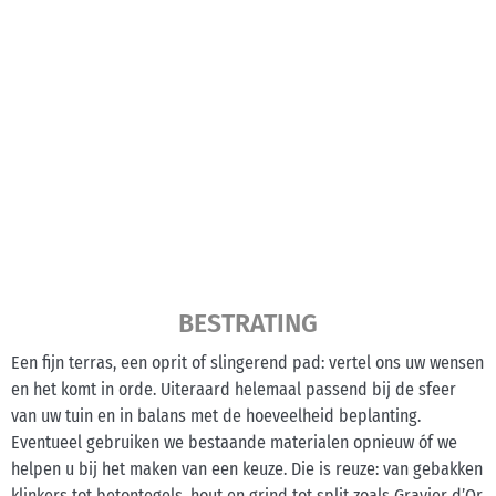
BESTRATING
Een fijn terras, een oprit of slingerend pad: vertel ons uw wensen
en het komt in orde. Uiteraard helemaal passend bij de sfeer
van uw tuin en in balans met de hoeveelheid beplanting.
Eventueel gebruiken we bestaande materialen opnieuw óf we
helpen u bij het maken van een keuze. Die is reuze: van gebakken
klinkers tot betontegels, hout en grind tot split zoals Gravier d’Or.